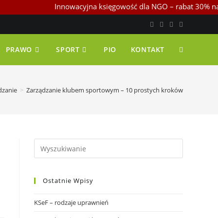
Innowacyjna księgowość dla NGO – rabat 30% na start
PRAWO
SPORT
PIO
KONTAKT
dzanie
>
Zarządzanie klubem sportowym – 10 prostych kroków
Ostatnie Wpisy
KSeF – rodzaje uprawnień