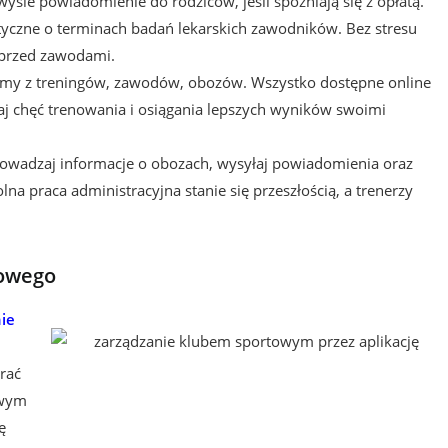
yśle powiadomienie do rodziców, jeśli spóźniają się z opłatą.
yczne o terminach badań lekarskich zawodników. Bez stresu
ć przed zawodami.
filmy z treningów, zawodów, obozów. Wszystko dostępne online
j chęć trenowania i osiągania lepszych wyników swoimi
wadzaj informacje o obozach, wysyłaj powiadomienia oraz
a praca administracyjna stanie się przeszłością, a trenerzy
towego
ie
rać
owym
ę