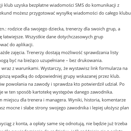
cji klub uzyska bezpłatne wiadomości SMS do komunikacji z
 sekund możesz przygotować wysyłkę wiadomości do całego klubu
tzn.: rodzice dla swojego dziecka, trenerzy dla swoich grup, a
ię łatwiejsze. Wszystkie dane dotychczasowych grup
wać do aplikacji.
każde zajęcia. Trenerzy dostają możliwość sprawdzania listy
mogą być na bieżąco uzupełniane – bez drukowania.
y wraz z warunkami. Wystarczy, że wystawisz link formularza na
zapiszą wpadką do odpowiedniej grupy wskazanej przez klub.
w powołania na zawody i sprawdza kto potwierdził udział. Po
je w ten sposób kartotekę występów danego zawodnika.
 miejscu dla trenera i managera. Wyniki, historia, komentarze
asz mocne i słabe strony swojego zawodnika i lepiej ułożysz plan
iąg z konta, a opłaty same się odnotują, nie będzie już trzeba