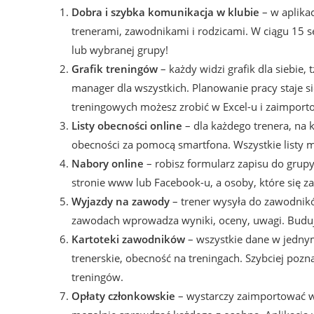
Dobra i szybka komunikacja w klubie
– w aplika
trenerami, zawodnikami i rodzicami. W ciągu 15
lub wybranej grupy!
Grafik treningów
– każdy widzi grafik dla siebie, 
manager dla wszystkich. Planowanie pracy staje s
treningowych możesz zrobić w Excel-u i zaimporto
Listy obecności
online
– dla każdego trenera, na 
obecności za pomocą smartfona. Wszystkie listy 
Nabory online
– robisz formularz zapisu do grup
stronie www lub Facebook-u, a osoby, które się 
Wyjazdy na zawody
– trener wysyła do zawodnikó
zawodach wprowadza wyniki, oceny, uwagi. Budu
Kartoteki zawodników
– wszystkie dane w jednym
trenerskie, obecność na treningach. Szybciej pozn
treningów.
Opłaty członkowskie
– wystarczy zaimportować wyc