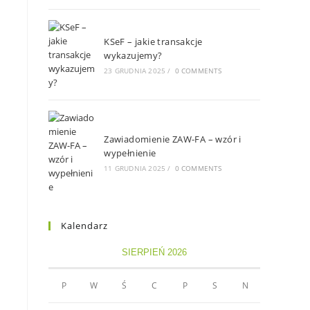
KSeF – jakie transakcje
wykazujemy?
23 GRUDNIA 2025
/
0 COMMENTS
Zawiadomienie ZAW-FA – wzór i
wypełnienie
11 GRUDNIA 2025
/
0 COMMENTS
Kalendarz
SIERPIEŃ 2026
P
W
Ś
C
P
S
N