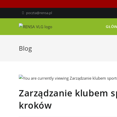
poczta@rensa.pl
GŁÓ
Blog
Zarządzanie klubem s
kroków