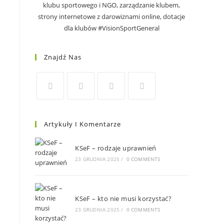
klubu sportowego i NGO, zarządzanie klubem,
strony internetowe z darowiznami online, dotacje
dla klubów #VisionSportGeneral
Znajdź Nas
Artykuły I Komentarze
KSeF – rodzaje uprawnień
23 GRUDNIA 2025
/
0 COMMENTS
KSeF – kto nie musi korzystać?
23 GRUDNIA 2025
/
0 COMMENTS