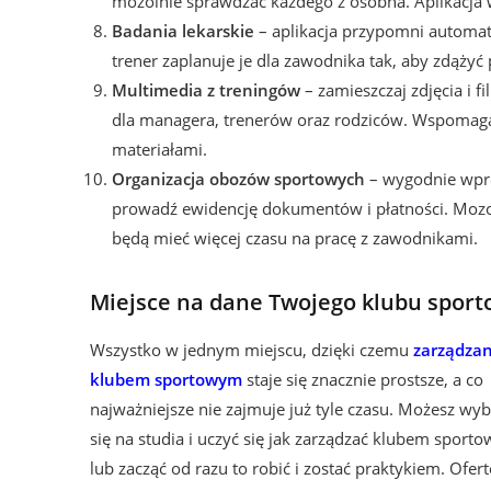
mozolnie sprawdzać każdego z osobna. Aplikacja w
Badania lekarskie
– aplikacja przypomni automat
trener zaplanuje je dla zawodnika tak, aby zdąży
Multimedia z treningów
– zamieszczaj zdjęcia i 
dla managera, trenerów oraz rodziców. Wspomaga
materiałami.
Organizacja obozów sportowych
– wygodnie wpro
prowadź ewidencję dokumentów i płatności. Mozoln
będą mieć więcej czasu na pracę z zawodnikami.
Miejsce na dane Twojego klubu spor
Wszystko w jednym miejscu, dzięki czemu
zarządzan
klubem sportowym
staje się znacznie prostsze, a co
najważniejsze nie zajmuje już tyle czasu. Możesz wyb
się na studia i uczyć się jak zarządzać klubem sport
lub zacząć od razu to robić i zostać praktykiem. Ofert