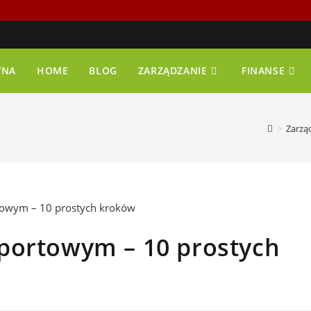
WNA
HOME
BLOG
ZARZĄDZANIE
FINANSE
>
Zarzą
portowym – 10 prostych