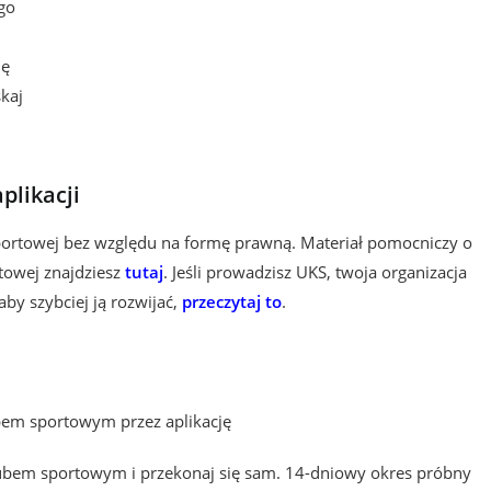
go
ię
kaj
plikacji
 sportowej bez względu na formę prawną. Materiał pomocniczy o
towej znajdziesz
tutaj
. Jeśli prowadzisz UKS, twoja organizacja
aby szybciej ją rozwijać,
przeczytaj to
.
lubem sportowym i przekonaj się sam. 14-dniowy okres próbny