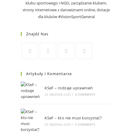
klubu sportowego i NGO, zarządzanie klubem,
strony internetowe z darowiznami online, dotacje
dla klubów #VisionSportGeneral
Znajdź Nas
Artykuły I Komentarze
KSeF – rodzaje uprawnień
23 GRUDNIA 2025
/
0 COMMENTS
KSeF – kto nie musi korzystać?
23 GRUDNIA 2025
/
0 COMMENTS