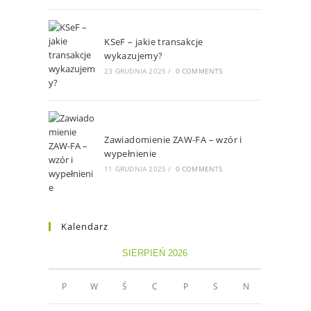
KSeF – jakie transakcje
wykazujemy?
23 GRUDNIA 2025
/
0 COMMENTS
Zawiadomienie ZAW-FA – wzór i
wypełnienie
11 GRUDNIA 2025
/
0 COMMENTS
Kalendarz
SIERPIEŃ 2026
P
W
Ś
C
P
S
N