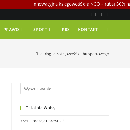
Innowacyjna księgowość dla NGO – rabat 30% na start
PRAWO
SPORT
PIO
KONTAKT
>
Blog
>
Księgowość klubu sportowego
Ostatnie Wpisy
KSeF – rodzaje uprawnień
j