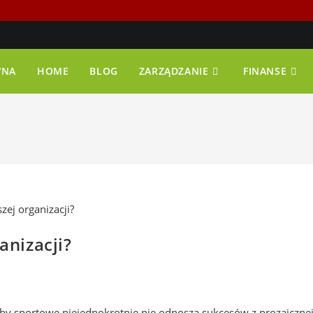
WNA
HOME
BLOG
ZARZĄDZANIE
FINANSE
anizacji?
uby sportowe niejednokrotnie nie odnoszą sukcesów z prozaiczne