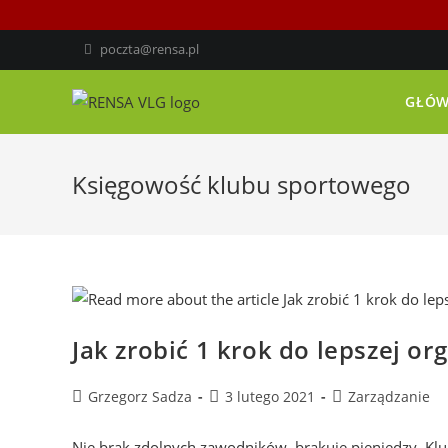
poczta@rensa.pl
GŁÓ
Księgowość klubu sportowego
Jak zrobić 1 krok do lepszej org
Grzegorz Sadza
3 lutego 2021
Zarządzanie
Nie brak zdolnych zawodników, brakuje pieniędzy. Kl